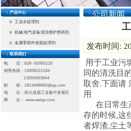
公司新闻
产品中心
工业水处理剂
工
机械/电气设备清洗维护类药剂
金属零部件表面处理剂
发布时间: 201
联系我们
用于工业污垢
电 话：028- 65955225
销售热线：13808221184
同的清洗目
13550063844
取舍.下面请
邮 箱：
1814498860@qq.com
用
地 址：
四川成眉工业集中发展区
网 址： www.wetqx.com
在日常生产
存的时候,
者焊渣,尘土